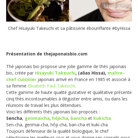
Chef Hisayuki Takeuchi et sa pâtisserie ébouriffante #byHissa
Présentation de thejaponaisbio.com
Thé japonais bio propose une jolie gamme de thés japonais
bio, créée par
Hisayuki Takeuchi
, (alias Hissa),
maître-
chef cuisinier
japonais arrivé en France en 1985 et associé à
sa femme
Elisabeth Paul-Takeuchi
.
Cette gamme de haute qualité gustative et qualitative présente
cinq thés incontournables à déguster entre amis, ou dans les
réunions de travail les plus détendues.
Voici les différents thés japonais bio proposés :
Sencha
,
genmaicha
,
hôjicha
,
bancha
et
kukicha
Sen-cha, genmai-cha, hôji-cha, ban-cha et kuki-cha
Toujours défenseur de la qualité biologique, le chef
sélectionne les meilleurs crus et vous donne ses conseils pour