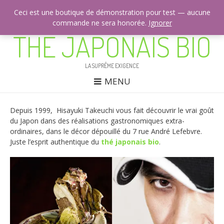
Ceci est une boutique de démonstration pour test — aucune
commande ne sera honorée.
CONTACTEZ-NOUS: +33 (0)9 53 42 51 25
Ignorer
THÉ JAPONAIS BIO
LA SUPRÊME EXIGENCE
MENU
Depuis 1999, Hisayuki Takeuchi vous fait découvrir le vrai goût
du Japon dans des réalisations gastronomiques extra-
ordinaires, dans le décor dépouillé du 7 rue André Lefebvre.
Juste l’esprit authentique du
thé japonais bio
.