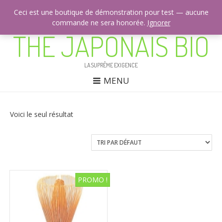
Ceci est une boutique de démonstration pour test — aucune
commande ne sera honorée.
CONTACTEZ-NOUS: +33 (0)9 53 42 51 25
Ignorer
THÉ JAPONAIS BIO
LA SUPRÊME EXIGENCE
MENU
Voici le seul résultat
PROMO !