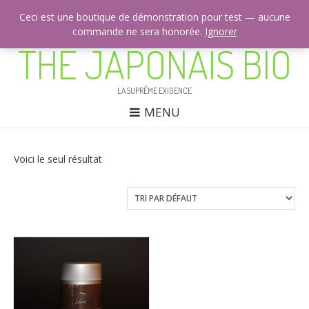
Ceci est une boutique de démonstration pour test — aucune
commande ne sera honorée.
CONTACTEZ-NOUS: +33 (0)9 53 42 51 25
Ignorer
THÉ JAPONAIS BIO
LA SUPRÊME EXIGENCE
MENU
Voici le seul résultat