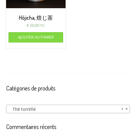
Hôjicha, 焙じ茶
€
20,00
TTC
AJOUTER AU PANIER
Catégories de produits
×
Thé torréfié
Commentaires récents