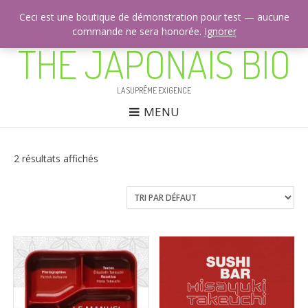
Ceci est une boutique de démonstration pour test — aucune
commande ne sera honorée.
CONTACTEZ-NOUS: +33 (0)9 53 42 51 25
Ignorer
THÉ JAPONAIS BIO
LA SUPRÊME EXIGENCE
MENU
2 résultats affichés